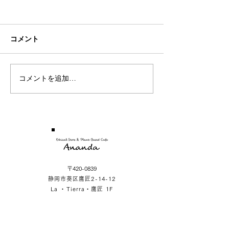
Sea
Rose
コメント
コメントを追加…
〒420-0839
静岡市葵区鷹匠2-14-12
La ・Tierra・鷹匠 1F