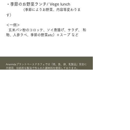
​・
季節のお野菜ランチ/ Vege lunch
(​季節によりお野菜、内容等変わりま
す）
＜一例＞
玄米パン粉のコロッケ、ソイ唐揚げ、サラダ、 和
物
、人参ラペ、季節の野菜etc）＋スープ など
Ananndaプラントベースドカフェでは「肉、魚、卵、乳製品」完全に
不使用、伝統的な製法で作られた調味料を使用しております。
野菜と穀物などの植物性食材のみで作ったメニューです。
〒420-0839
静岡市葵区鷹匠2-14-12
La ・Tierra・鷹匠 1F