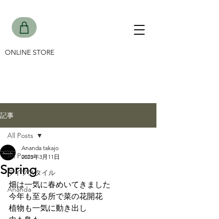
ONLINE STORE
記事
All Posts
Ananda takajo
All Posts
2023年3月11日
Spring
ライフスタイル
畑は一気に春めいてきました
Ananda
今年も至る所で菜の花開花
植物も一気に動き出し