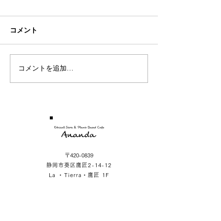
Sea
Rose
コメント
コメントを追加…
〒420-0839
静岡市葵区鷹匠2-14-12
La ・Tierra・鷹匠 1F
SHOP