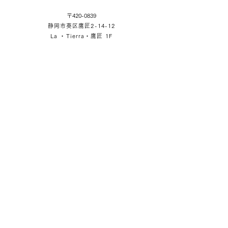
〒420-0839
静岡市葵区鷹匠2-14-12
La ・Tierra・鷹匠 1F
SHOP
LA ・TIERRA・TAKAJO 1F
2-14-12 Takajo Aoiku Shizuoka Japan
OPERATION HOUR
Store Open 11:30-17:00
Cafe Open 11:30-16:00
※Tuesday Opening Hours
Store 11:30-15:00
Lunch 11:30-13:00