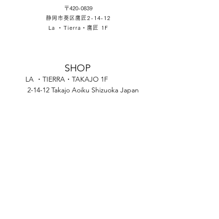
〒420-0839
静岡市葵区鷹匠2-14-12
La ・Tierra・鷹匠 1F
SHOP
LA ・TIERRA・TAKAJO 1F
2-14-12 Takajo Aoiku Shizuoka Japan
OPERATION HOUR
Store Open 11:30-17:00
Cafe Open 11:30-16:00
※Tuesday Opening Hours
Store 11:30-15:00
Lunch 11:30-13:00