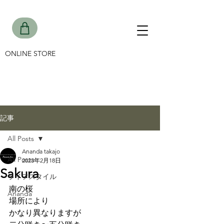
ONLINE STORE
記事
All Posts
Ananda takajo
All Posts
2023年2月18日
Sakura
ライフスタイル
南の桜
Ananda
場所により
かなり異なりますが