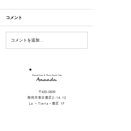
Sea
Rose
コメント
コメントを追加…
〒420-0839
静岡市葵区鷹匠2-14-12
La ・Tierra・鷹匠 1F
SHOP