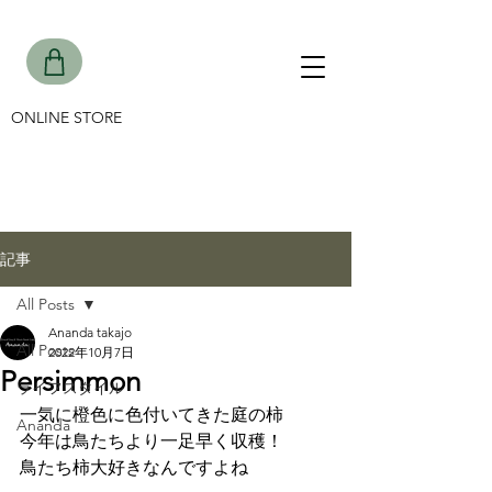
ONLINE STORE
記事
All Posts
Ananda takajo
All Posts
2022年10月7日
Persimmon
ライフスタイル
一気に橙色に色付いてきた庭の柿
Ananda
今年は鳥たちより一足早く収穫！
鳥たち柿大好きなんですよね