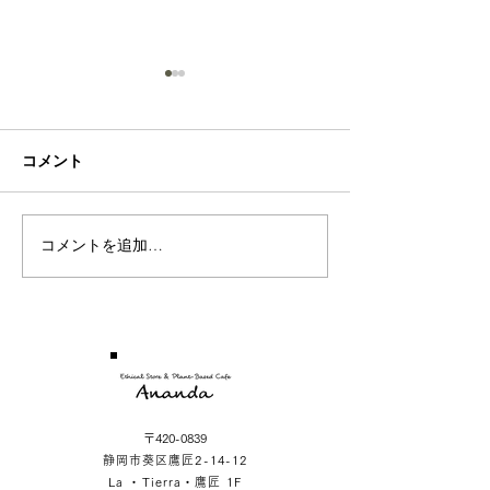
Sea
Rose
コメント
コメントを追加…
〒420-0839
静岡市葵区鷹匠2-14-12
La ・Tierra・鷹匠 1F