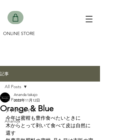
ONLINE STORE
記事
All Posts
Ananda takajo
All Posts
2022年11月12日
Orange & Blue
ライフスタイル
今年は蜜柑も豊作食べたいときに
Ananda
木からとって剥いて食べて皮は自然に
還す