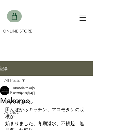
ONLINE STORE
記事
All Posts
Ananda takajo
All Posts
2022年10月4日
Makomo
ライフスタイル
田んぼからキッチン、マコモダケの収
Ananda
穫が
始まりました、冬期湛水、不耕起、無