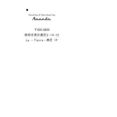
〒420-0839
静岡市葵区鷹匠2-14-12
La ・Tierra・鷹匠 1F
SHOP
LA ・TIERRA・TAKAJO 1F
2-14-12 Takajo Aoiku Shizuoka Japan
OPERATION HOUR
Store Open 11:30-17:00
Cafe Open 11:30-16:00
※Tuesday Opening Hours