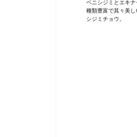
ベニシジミとエキナ
種類豊富で其々美し
シジミチョウ。