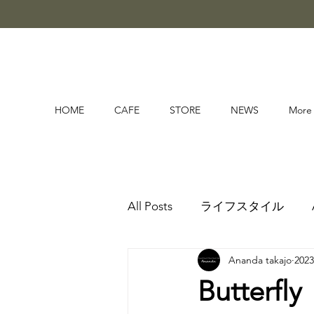
HOME
CAFE
STORE
NEWS
More
All Posts
ライフスタイル
Ananda takajo
202
Butterfly