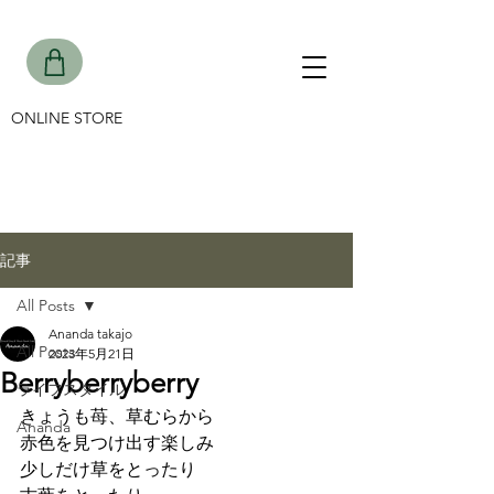
ONLINE STORE
記事
All Posts
Ananda takajo
All Posts
2023年5月21日
Berryberryberry
ライフスタイル
きょうも苺、草むらから
Ananda
赤色を見つけ出す楽しみ
少しだけ草をとったり