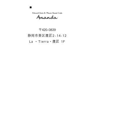
〒420-0839
静岡市葵区鷹匠2-14-12
La ・Tierra・鷹匠 1F
SHOP
LA ・TIERRA・TAKAJO 1F
2-14-12 Takajo Aoiku Shizuoka Japan
OPERATION HOUR
Store Open 11:30-17:00
Cafe Open 11:30-16:00
※Tuesday Opening Hours