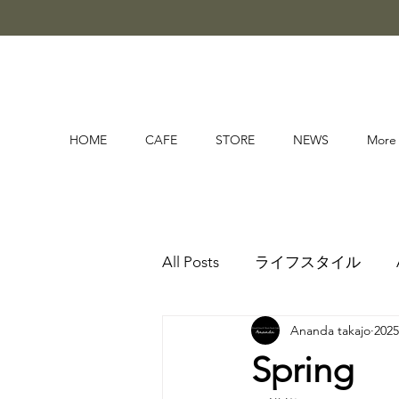
HOME
CAFE
STORE
NEWS
More
All Posts
ライフスタイル
Ananda takajo
202
Spring